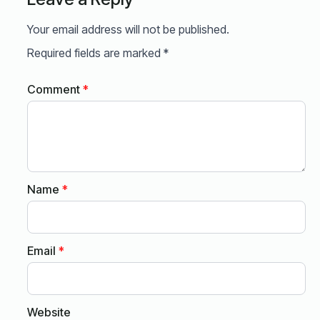
Your email address will not be published.
Required fields are marked
*
Comment
*
Name
*
Email
*
Website