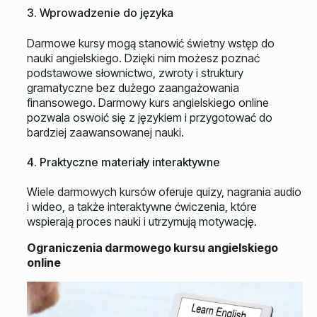
3. Wprowadzenie do języka
Darmowe kursy mogą stanowić świetny wstęp do
nauki angielskiego. Dzięki nim możesz poznać
podstawowe słownictwo, zwroty i struktury
gramatyczne bez dużego zaangażowania
finansowego. Darmowy kurs angielskiego online
pozwala oswoić się z językiem i przygotować do
bardziej zaawansowanej nauki.
4. Praktyczne materiały interaktywne
Wiele darmowych kursów oferuje quizy, nagrania audio
i wideo, a także interaktywne ćwiczenia, które
wspierają proces nauki i utrzymują motywację.
Ograniczenia darmowego kursu angielskiego
online