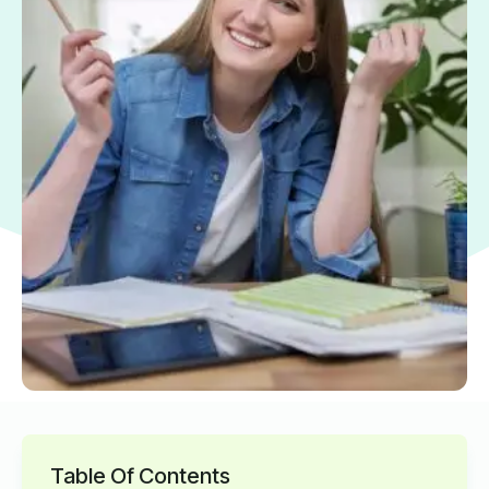
Table Of Contents