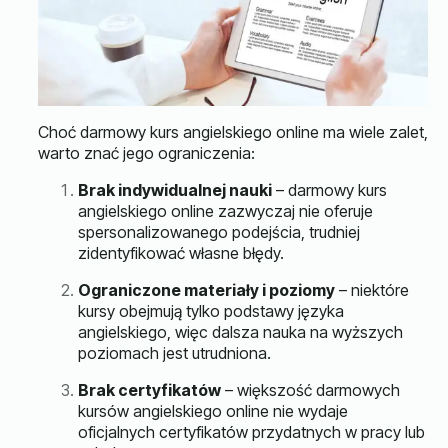
Choć darmowy kurs angielskiego online ma wiele zalet,
warto znać jego ograniczenia:
Brak indywidualnej nauki
– darmowy kurs
angielskiego online zazwyczaj nie oferuje
spersonalizowanego podejścia, trudniej
zidentyfikować własne błędy.
Ograniczone materiały i poziomy
– niektóre
kursy obejmują tylko podstawy języka
angielskiego, więc dalsza nauka na wyższych
poziomach jest utrudniona.
Brak certyfikatów
– większość darmowych
kursów angielskiego online nie wydaje
oficjalnych certyfikatów przydatnych w pracy lub