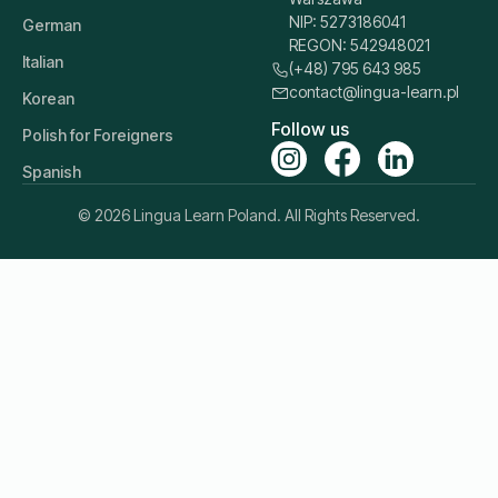
NIP: 5273186041
German
REGON: 542948021
Italian
(+48) 795 643 985
contact@lingua-learn.pl
Korean
Follow us
Polish for Foreigners
Spanish
© 2026 Lingua Learn Poland. All Rights Reserved.