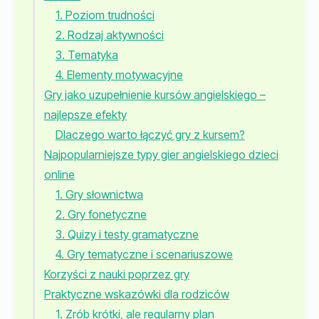
1. Poziom trudności
2. Rodzaj aktywności
3. Tematyka
4. Elementy motywacyjne
Gry jako uzupełnienie kursów angielskiego –
najlepsze efekty
Dlaczego warto łączyć gry z kursem?
Najpopularniejsze typy gier angielskiego dzieci
online
1. Gry słownictwa
2. Gry fonetyczne
3. Quizy i testy gramatyczne
4. Gry tematyczne i scenariuszowe
Korzyści z nauki poprzez gry
Praktyczne wskazówki dla rodziców
1. Zrób krótki, ale regularny plan