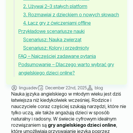
2. Używaj 2–3 stałych platform
3. Rozmawiaj z dzieckiem o nowych słowach
4. Łącz gry z ćwiczeniami offline
Przykładowe scenariusze nauki
Scenariusz: Nauka zwierząt
Scenariusz: Kolory i przedmioty
FAQ – Najczęściej zadawane pytania
Podsumowanie – Dlaczego warto wybrać gry
angielskiego dzieci online?
linguadev
December 22nd, 2025
blog
Nauka języka angielskiego w młodym wieku jest dziś
łatwiejsza niż kiedykolwiek wcześniej. Rodzice i
nauczyciele coraz częściej szukają narzędzi, które nie
tylko uczą, ale także angażują dzieci w sposób
naturalny i radosny. W świecie cyfrowym idealnym
rozwiązaniem są
gry angielskiego dzieci online
,
które umożliwiają przyswajanie języka poprzez