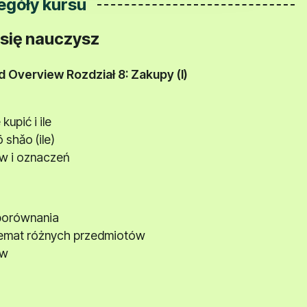
egóły kursu
się nauczysz
ąd
Overview
Rozdział 8: Zakupy (I)
upić i ile
 shǎo (ile)
ów i oznaczeń
porównania
 temat różnych przedmiotów
ów