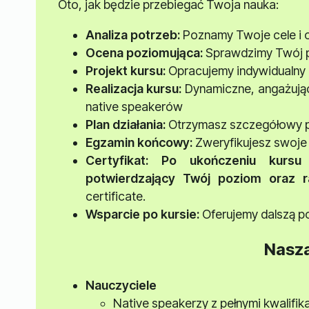
Oto, jak będzie przebiegać Twoja nauka:
Analiza potrzeb:
Poznamy Twoje cele i 
Ocena poziomująca:
Sprawdzimy Twój p
Projekt kursu:
Opracujemy indywidualny
Realizacja kursu:
Dynamiczne, angażując
native speakerów
Plan działania:
Otrzymasz szczegółowy pl
Egzamin końcowy:
Zweryfikujesz swoje 
Certyfikat
: Po ukończeniu kursu 
potwierdzający Twój poziom oraz r
certificate.
Wsparcie po kursie:
Oferujemy dalszą p
Nasz
Nauczyciele
Native speakerzy z pełnymi kwalifi