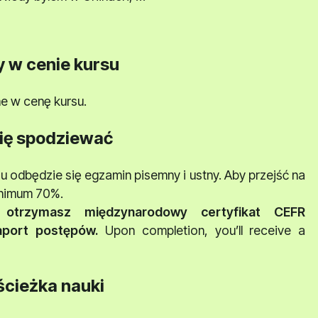
y w cenie kursu
e w cenę kursu.
ię spodziewać
 odbędzie się egzamin pisemny i ustny. Aby przejść na
inimum 70%.
otrzymasz międzynarodowy certyfikat CEFR
aport postępów.
Upon completion, you’ll receive a
ścieżka nauki