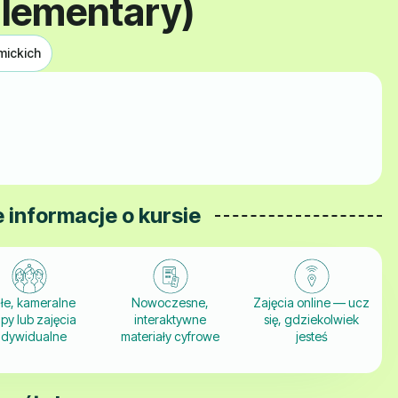
Elementary)
mickich
 informacje o kursie
łe, kameralne
Nowoczesne,
Zajęcia online — ucz
py lub zajęcia
interaktywne
się, gdziekolwiek
ndywidualne
materiały cyfrowe
jesteś