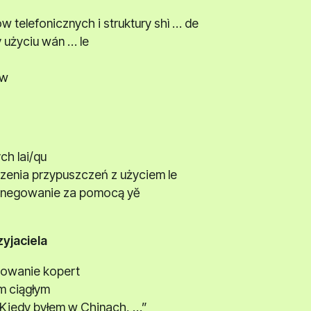
telefonicznych i struktury shì … de
użyciu wán … le
ów
ch lai/qu
zenia przypuszczeń z użyciem le
i negowanie za pomocą yĕ
zyjaciela
sowanie kopert
m ciągłym
„Kiedy byłem w Chinach, …”