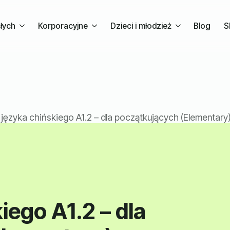
słych
Korporacyjne
Dzieci i młodzież
Blog
S
 języka chińskiego A1.2 – dla początkujących (Elementary
iego A1.2 – dla