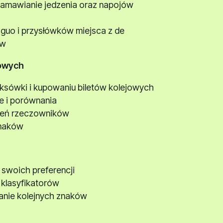
zamawianie jedzenia oraz napojów
uo i przysłówków miejsca z de
ów
jowych
aksówki i kupowaniu biletów kolejowych
ie i porównania
śleń rzeczowników
znaków
 swoich preferencji
klasyfikatorów
anie kolejnych znaków