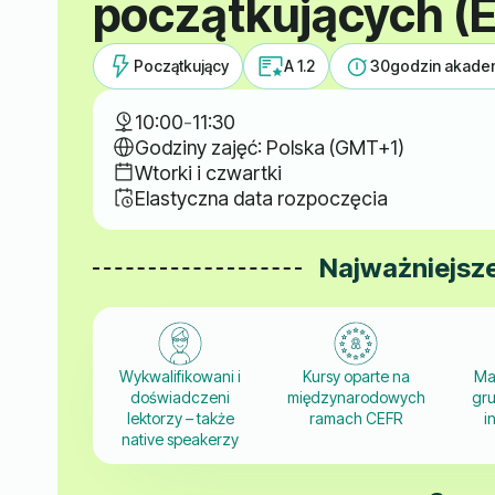
początkujących (
Początkujący
A 1.2
30
godzin akade
10:00
-
11:30
Godziny zajęć: Polska (GMT+1)
Wtorki i czwartki
Elastyczna data rozpoczęcia
Najważniejsze
Wykwalifikowani i
Kursy oparte na
Ma
doświadczeni
międzynarodowych
gru
lektorzy – także
ramach CEFR
i
native speakerzy