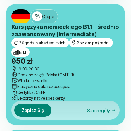
Grupa
Kurs języka niemieckiego B1.1 – średnio
zaawansowany (Intermediate)
30
godzin akademickich
Poziom pośredni
B 1.1
950
zł
19:00
-
20:30
Godziny zajęć: Polska (GMT+1)
Wtorki i czwartki
Elastyczna data rozpoczęcia
Certyfikat CEFR
Lektorzy native speakerzy
Zapisz Się
Szczegóły