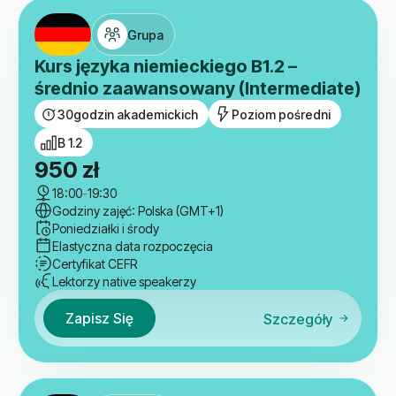
Grupa
Kurs języka niemieckiego B1.2 –
średnio zaawansowany (Intermediate)
30
godzin akademickich
Poziom pośredni
B 1.2
950
zł
18:00
-
19:30
Godziny zajęć: Polska (GMT+1)
Poniedziałki i środy
Elastyczna data rozpoczęcia
Certyfikat CEFR
Lektorzy native speakerzy
Zapisz Się
Szczegóły