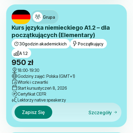
Grupa
Kurs języka niemieckiego A1.2 – dla
początkujących (Elementary)
30
godzin akademickich
Początkujący
A 1.2
950
zł
18:00
-
19:30
Godziny zajęć: Polska (GMT+1)
Wtorki i czwartki
Start kursu
styczeń 8, 2026
Certyfikat CEFR
Lektorzy native speakerzy
Zapisz Się
Szczegóły