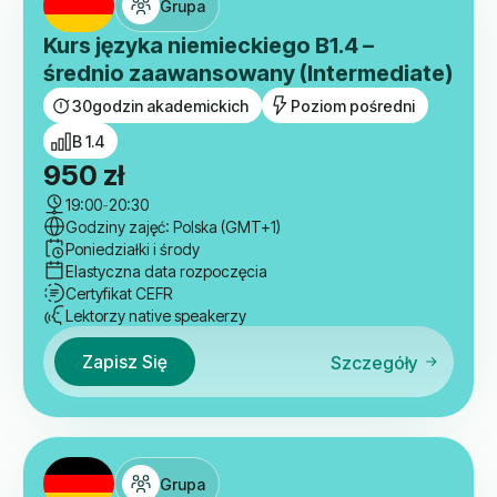
Grupa
Kurs języka niemieckiego B1.4 –
średnio zaawansowany (Intermediate)
30
godzin akademickich
Poziom pośredni
B 1.4
950
zł
19:00
-
20:30
Godziny zajęć: Polska (GMT+1)
Poniedziałki i środy
Elastyczna data rozpoczęcia
Certyfikat CEFR
Lektorzy native speakerzy
Zapisz Się
Szczegóły
Grupa