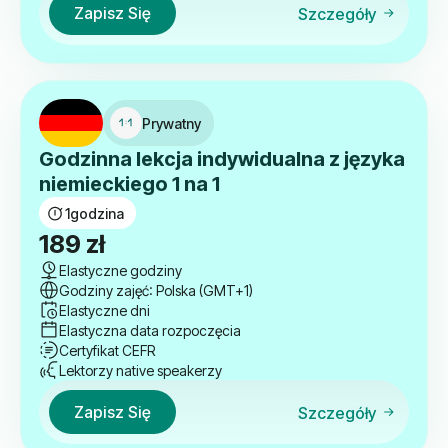
Zapisz Się
Szczegóły
Prywatny
Godzinna lekcja indywidualna z języka
niemieckiego 1 na 1
1
godzina
189
zł
Elastyczne godziny
Godziny zajęć: Polska (GMT+1)
Elastyczne dni
Elastyczna data rozpoczęcia
Certyfikat CEFR
Lektorzy native speakerzy
Zapisz Się
Szczegóły