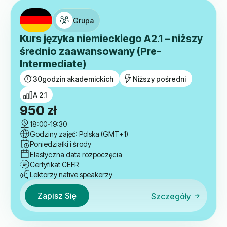
Grupa
Kurs języka niemieckiego A2.1 – niższy
średnio zaawansowany (Pre-
Intermediate)
30
godzin akademickich
Niższy pośredni
A 2.1
950
zł
18:00
-
19:30
Godziny zajęć: Polska (GMT+1)
Poniedziałki i środy
Elastyczna data rozpoczęcia
Certyfikat CEFR
Lektorzy native speakerzy
Zapisz Się
Szczegóły