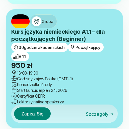
Grupa
Kurs języka niemieckiego A1.1 – dla
początkujących (Beginner)
30
godzin akademickich
Początkujący
A 1.1
950
zł
18:00
-
19:30
Godziny zajęć: Polska (GMT+1)
Poniedziałki i środy
Start kursu
sierpień 24, 2026
Certyfikat CEFR
Lektorzy native speakerzy
Zapisz Się
Szczegóły