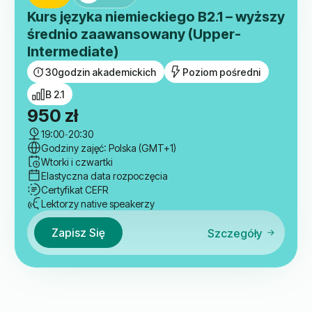
Kurs języka niemieckiego B2.1 – wyższy
średnio zaawansowany (Upper-
Intermediate)
30
godzin akademickich
Poziom pośredni
B 2.1
950
zł
19:00
-
20:30
Godziny zajęć: Polska (GMT+1)
Wtorki i czwartki
Elastyczna data rozpoczęcia
Certyfikat CEFR
Lektorzy native speakerzy
Zapisz Się
Szczegóły