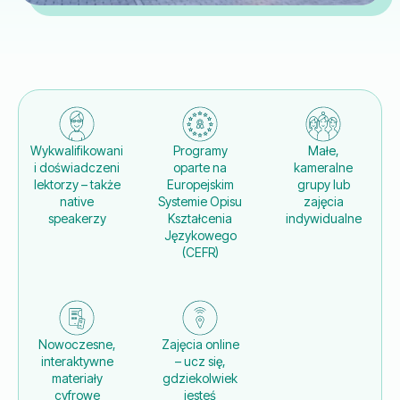
Wykwalifikowani
Programy
Małe,
i doświadczeni
oparte na
kameralne
lektorzy – także
Europejskim
grupy lub
native
Systemie Opisu
zajęcia
speakerzy
Kształcenia
indywidualne
Językowego
(CEFR)
Nowoczesne,
Zajęcia online
interaktywne
– ucz się,
materiały
gdziekolwiek
cyfrowe
jesteś