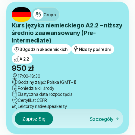
Grupa
Kurs języka niemieckiego A2.2 – niższy
średnio zaawansowany (Pre-
Intermediate)
30
godzin akademickich
Niższy pośredni
A 2.2
950
zł
17:00
-
18:30
Godziny zajęć: Polska (GMT+1)
Poniedziałki i środy
Elastyczna data rozpoczęcia
Certyfikat CEFR
Lektorzy native speakerzy
Zapisz Się
Szczegóły