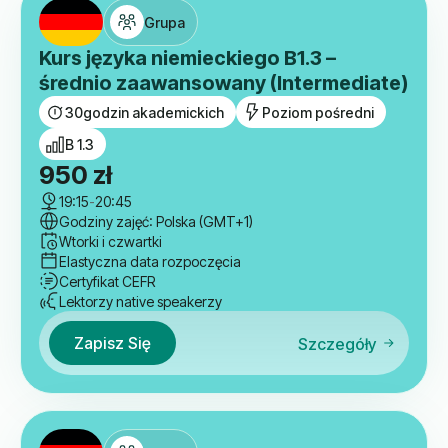
Grupa
Kurs języka niemieckiego B1.3 –
średnio zaawansowany (Intermediate)
30
godzin akademickich
Poziom pośredni
B 1.3
950
zł
19:15
-
20:45
Godziny zajęć: Polska (GMT+1)
Wtorki i czwartki
Elastyczna data rozpoczęcia
Certyfikat CEFR
Lektorzy native speakerzy
Zapisz Się
Szczegóły