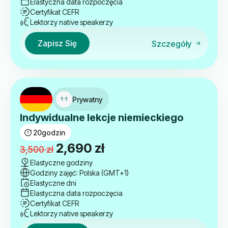
Elastyczna data rozpoczęcia
Certyfikat CEFR
Lektorzy native speakerzy
Zapisz Się
Szczegóły
Prywatny
Indywidualne lekcje niemieckiego
20
godzin
Pierwotna
Aktualna
2,690
zł
3,500
zł
cena
cena
Elastyczne godziny
Godziny zajęć: Polska (GMT+1)
wynosiła:
wynosi:
Elastyczne dni
3,500 zł.
2,690 zł.
Elastyczna data rozpoczęcia
Certyfikat CEFR
Lektorzy native speakerzy