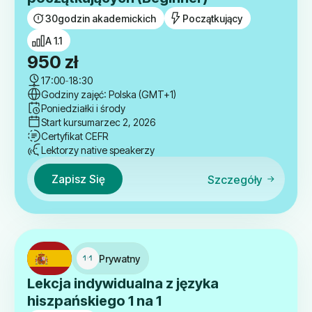
30
godzin akademickich
Początkujący
A 1.1
950
zł
17:00
-
18:30
Godziny zajęć: Polska (GMT+1)
Poniedziałki i środy
Start kursu
marzec 2, 2026
Certyfikat CEFR
Lektorzy native speakerzy
Zapisz Się
Szczegóły
Prywatny
Lekcja indywidualna z języka
hiszpańskiego 1 na 1