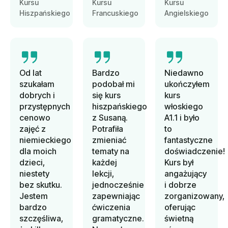
Kursu
Kursu
Kursu
Hiszpańskiego
Francuskiego
Angielskiego
Od lat
Bardzo
Niedawno
szukałam
podobał mi
ukończyłem
dobrych i
się kurs
kurs
przystępnych
hiszpańskiego
włoskiego
cenowo
z Susaną.
A1.1 i było
zajęć z
Potrafiła
to
niemieckiego
zmieniać
fantastyczne
dla moich
tematy na
doświadczenie!
dzieci,
każdej
Kurs był
niestety
lekcji,
angażujący
bez skutku.
jednocześnie
i dobrze
Jestem
zapewniając
zorganizowany,
bardzo
ćwiczenia
oferując
szczęśliwa,
gramatyczne.
świetną