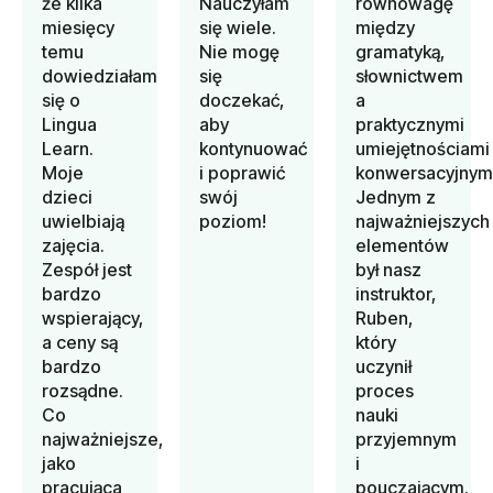
że kilka
Nauczyłam
równowagę
miesięcy
się wiele.
między
temu
Nie mogę
gramatyką,
dowiedziałam
się
słownictwem
się o
doczekać,
a
Lingua
aby
praktycznymi
Learn.
kontynuować
umiejętnościami
Moje
i poprawić
konwersacyjnymi
dzieci
swój
Jednym z
uwielbiają
poziom!
najważniejszych
zajęcia.
elementów
Zespół jest
był nasz
bardzo
instruktor,
wspierający,
Ruben,
a ceny są
który
bardzo
uczynił
rozsądne.
proces
Co
nauki
najważniejsze,
przyjemnym
jako
i
pracująca
pouczającym.