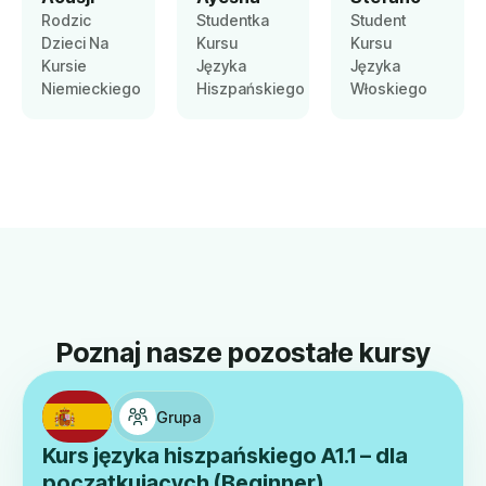
Rodzic
Studentka
Student
Dzieci Na
Kursu
Kursu
Kursie
Języka
Języka
Niemieckiego
Hiszpańskiego
Włoskiego
Poznaj nasze pozostałe kursy
Grupa
Kurs języka hiszpańskiego A1.1 – dla
początkujących (Beginner)