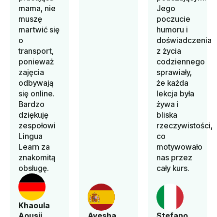
mama, nie
Jego
muszę
poczucie
martwić się
humoru i
o
doświadczenia
transport,
z życia
ponieważ
codziennego
zajęcia
sprawiały,
odbywają
że każda
się online.
lekcja była
Bardzo
żywa i
dziękuję
bliska
zespołowi
rzeczywistości,
Lingua
co
Learn za
motywowało
znakomitą
nas przez
obsługę.
cały kurs.
Khaoula
Aousji
Ayesha
Stefano