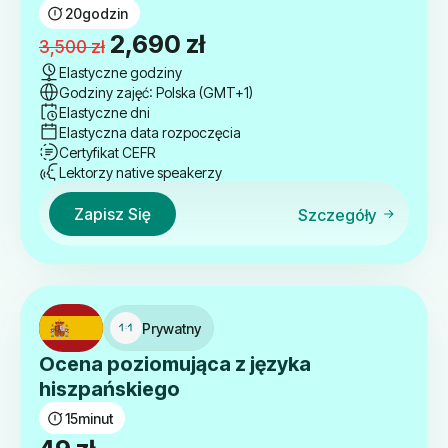
20
godzin
Pierwotna
Aktualna
2,690
zł
3,500
zł
cena
cena
Elastyczne godziny
Godziny zajęć: Polska (GMT+1)
wynosiła:
wynosi:
Elastyczne dni
3,500 zł.
2,690 zł.
Elastyczna data rozpoczęcia
Certyfikat CEFR
Lektorzy native speakerzy
Zapisz Się
Szczegóły
Prywatny
Ocena poziomująca z języka
hiszpańskiego
15
minut