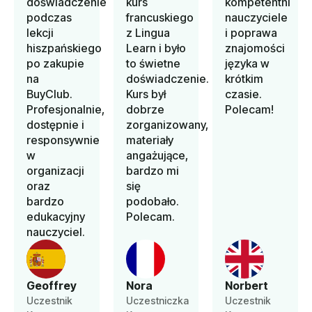
doświadczenie
kurs
kompetentni
podczas
francuskiego
nauczyciele
lekcji
z Lingua
i poprawa
hiszpańskiego
Learn i było
znajomości
po zakupie
to świetne
języka w
na
doświadczenie.
krótkim
BuyClub.
Kurs był
czasie.
Profesjonalnie,
dobrze
Polecam!
dostępnie i
zorganizowany,
responsywnie
materiały
w
angażujące,
organizacji
bardzo mi
oraz
się
bardzo
podobało.
edukacyjny
Polecam.
nauczyciel.
Geoffrey
Nora
Norbert
Uczestnik
Uczestniczka
Uczestnik