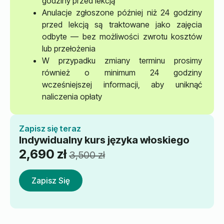
godziny przed lekcją
Anulacje zgłoszone później niż 24 godziny
przed lekcją są traktowane jako zajęcia
odbyte — bez możliwości zwrotu kosztów
lub przełożenia
W przypadku zmiany terminu prosimy
również o minimum 24 godziny
wcześniejszej informacji, aby uniknąć
naliczenia opłaty
Zapisz się teraz
Indywidualny kurs języka włoskiego
2,690
zł
3,500
zł
Pierwotna
Aktualna
cena
cena
Zapisz Się
wynosiła:
wynosi:
3,500 zł.
2,690 zł.