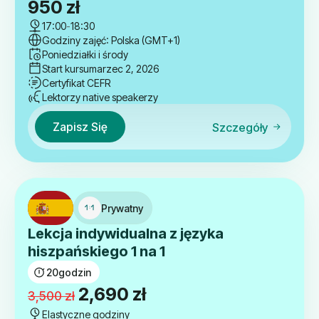
950
zł
17:00
-
18:30
Godziny zajęć: Polska (GMT+1)
Poniedziałki i środy
Start kursu
marzec 2, 2026
Certyfikat CEFR
Lektorzy native speakerzy
Zapisz Się
Szczegóły
Prywatny
Lekcja indywidualna z języka
hiszpańskiego 1 na 1
20
godzin
Pierwotna
Aktualna
2,690
zł
3,500
zł
cena
cena
Elastyczne godziny