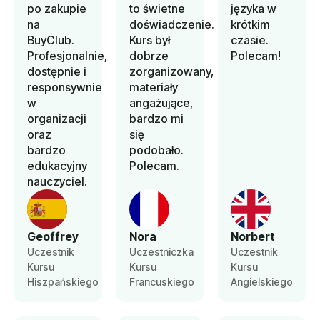
po zakupie
to świetne
języka w
na
doświadczenie.
krótkim
BuyClub.
Kurs był
czasie.
Profesjonalnie,
dobrze
Polecam!
dostępnie i
zorganizowany,
responsywnie
materiały
w
angażujące,
organizacji
bardzo mi
oraz
się
bardzo
podobało.
edukacyjny
Polecam.
nauczyciel.
Geoffrey
Nora
Norbert
Uczestnik
Uczestniczka
Uczestnik
Kursu
Kursu
Kursu
Hiszpańskiego
Francuskiego
Angielskiego