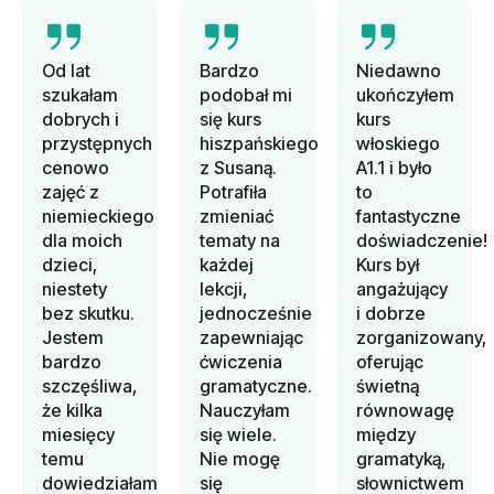
Od lat
Bardzo
Niedawno
szukałam
podobał mi
ukończyłem
dobrych i
się kurs
kurs
przystępnych
hiszpańskiego
włoskiego
cenowo
z Susaną.
A1.1 i było
zajęć z
Potrafiła
to
niemieckiego
zmieniać
fantastyczne
dla moich
tematy na
doświadczenie!
dzieci,
każdej
Kurs był
niestety
lekcji,
angażujący
bez skutku.
jednocześnie
i dobrze
Jestem
zapewniając
zorganizowany,
bardzo
ćwiczenia
oferując
szczęśliwa,
gramatyczne.
świetną
że kilka
Nauczyłam
równowagę
miesięcy
się wiele.
między
temu
Nie mogę
gramatyką,
dowiedziałam
się
słownictwem