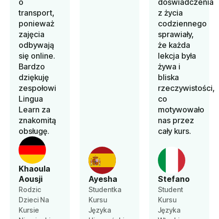
o
doświadczenia
transport,
z życia
ponieważ
codziennego
zajęcia
sprawiały,
odbywają
że każda
się online.
lekcja była
Bardzo
żywa i
dziękuję
bliska
zespołowi
rzeczywistości,
Lingua
co
Learn za
motywowało
znakomitą
nas przez
obsługę.
cały kurs.
Khaoula
Aousji
Ayesha
Stefano
Rodzic
Studentka
Student
Dzieci Na
Kursu
Kursu
Kursie
Języka
Języka