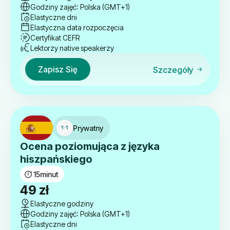
Godziny zajęć: Polska (GMT+1)
wynosiła:
wynosi:
Elastyczne dni
3,500 zł.
2,690 zł.
Elastyczna data rozpoczęcia
Certyfikat CEFR
Lektorzy native speakerzy
Zapisz Się
Szczegóły
Prywatny
Ocena poziomująca z języka
hiszpańskiego
15
minut
49
zł
Elastyczne godziny
Godziny zajęć: Polska (GMT+1)
Elastyczne dni