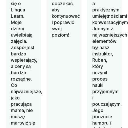
się o
doczekać,
a
Lingua
aby
praktycznymi
Learn.
kontynuować
umiejętnościami
Moje
i poprawić
konwersacyjnymi
dzieci
swój
Jednym z
uwielbiają
poziom!
najważniejszych
zajęcia.
elementów
Zespół jest
był nasz
bardzo
instruktor,
wspierający,
Ruben,
a ceny są
który
bardzo
uczynił
rozsądne.
proces
Co
nauki
najważniejsze,
przyjemnym
jako
i
pracująca
pouczającym.
mama, nie
Jego
muszę
poczucie
martwić się
humoru i