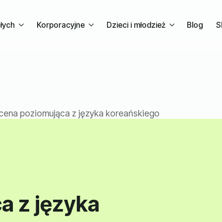
słych
Korporacyjne
Dzieci i młodzież
Blog
S
cena poziomująca z języka koreańskiego
a z języka