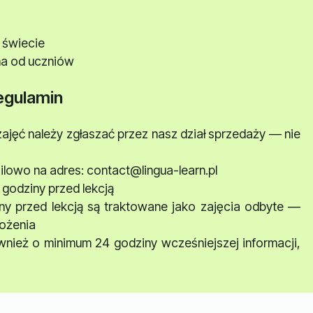
 świecie
tna od uczniów
egulamin
zajęć należy zgłaszać przez nasz dział sprzedaży — nie
ilowo na adres: contact@lingua-learn.pl
 godziny przed lekcją
iny przed lekcją są traktowane jako zajęcia odbyte —
łożenia
nież o minimum 24 godziny wcześniejszej informacji,