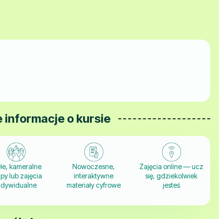
 informacje o kursie
łe, kameralne
Nowoczesne,
Zajęcia online — ucz
py lub zajęcia
interaktywne
się, gdziekolwiek
ndywidualne
materiały cyfrowe
jesteś