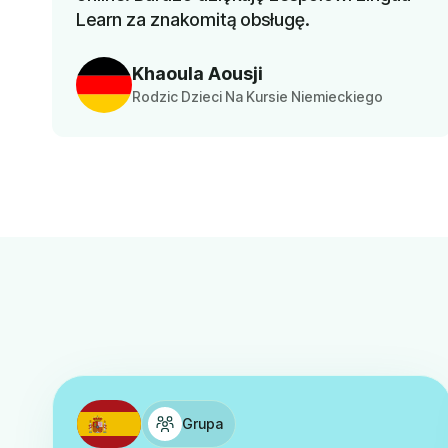
Learn za znakomitą obsługę.
Khaoula Aousji
Rodzic Dzieci Na Kursie Niemieckiego
Grupa