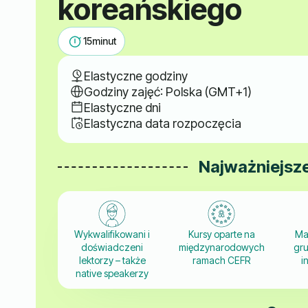
koreańskiego
15
minut
Elastyczne godziny
Godziny zajęć: Polska (GMT+1)
Elastyczne dni
Elastyczna data rozpoczęcia
Najważniejsze
Wykwalifikowani i
Kursy oparte na
Ma
doświadczeni
międzynarodowych
gru
lektorzy – także
ramach CEFR
i
native speakerzy