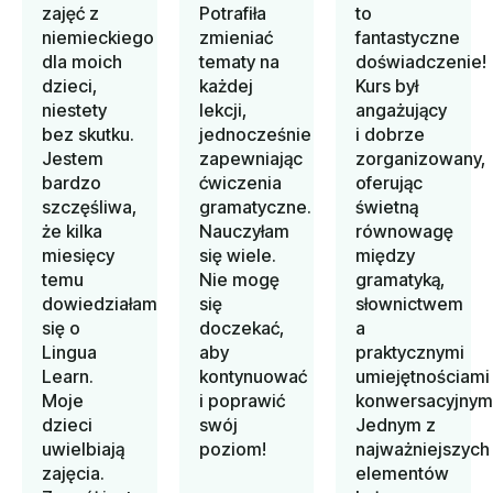
zajęć z
Potrafiła
to
niemieckiego
zmieniać
fantastyczne
dla moich
tematy na
doświadczenie!
dzieci,
każdej
Kurs był
niestety
lekcji,
angażujący
bez skutku.
jednocześnie
i dobrze
Jestem
zapewniając
zorganizowany,
bardzo
ćwiczenia
oferując
szczęśliwa,
gramatyczne.
świetną
że kilka
Nauczyłam
równowagę
miesięcy
się wiele.
między
temu
Nie mogę
gramatyką,
dowiedziałam
się
słownictwem
się o
doczekać,
a
Lingua
aby
praktycznymi
Learn.
kontynuować
umiejętnościami
Moje
i poprawić
konwersacyjnymi
dzieci
swój
Jednym z
uwielbiają
poziom!
najważniejszych
zajęcia.
elementów