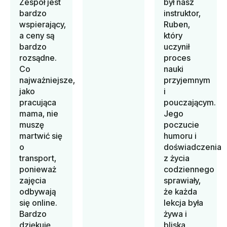
Zespół jest
był nasz
bardzo
instruktor,
wspierający,
Ruben,
a ceny są
który
bardzo
uczynił
rozsądne.
proces
Co
nauki
najważniejsze,
przyjemnym
jako
i
pracująca
pouczającym.
mama, nie
Jego
muszę
poczucie
martwić się
humoru i
o
doświadczenia
transport,
z życia
ponieważ
codziennego
zajęcia
sprawiały,
odbywają
że każda
się online.
lekcja była
Bardzo
żywa i
dziękuję
bliska