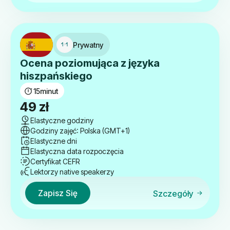
Prywatny
Ocena poziomująca z języka
hiszpańskiego
15
minut
49
zł
Elastyczne godziny
Godziny zajęć: Polska (GMT+1)
Elastyczne dni
Elastyczna data rozpoczęcia
Certyfikat CEFR
Lektorzy native speakerzy
Zapisz Się
Szczegóły