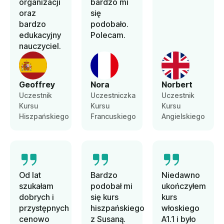
organizacji
bardzo mi
oraz
się
bardzo
podobało.
edukacyjny
Polecam.
nauczyciel.
Geoffrey
Nora
Norbert
Uczestnik
Uczestniczka
Uczestnik
Kursu
Kursu
Kursu
Hiszpańskiego
Francuskiego
Angielskiego
Od lat
Bardzo
Niedawno
szukałam
podobał mi
ukończyłem
dobrych i
się kurs
kurs
przystępnych
hiszpańskiego
włoskiego
cenowo
z Susaną.
A1.1 i było