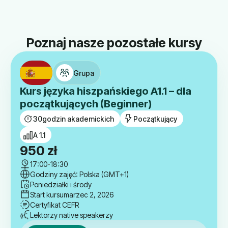
Poznaj nasze pozostałe kursy
Grupa
Kurs języka hiszpańskiego A1.1 – dla
początkujących (Beginner)
30
godzin akademickich
Początkujący
A 1.1
950
zł
17:00
-
18:30
Godziny zajęć: Polska (GMT+1)
Poniedziałki i środy
Start kursu
marzec 2, 2026
Certyfikat CEFR
Lektorzy native speakerzy