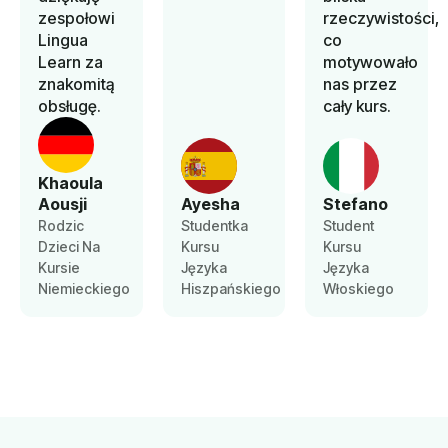
zespołowi
rzeczywistości,
Lingua
co
Learn za
motywowało
znakomitą
nas przez
obsługę.
cały kurs.
Khaoula
Aousji
Ayesha
Stefano
Rodzic
Studentka
Student
Dzieci Na
Kursu
Kursu
Kursie
Języka
Języka
Niemieckiego
Hiszpańskiego
Włoskiego