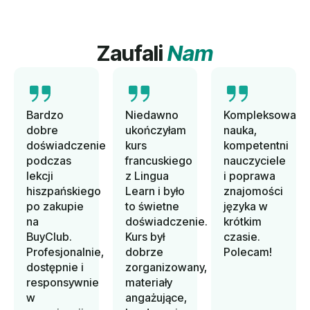
Zaufali
Nam
Bardzo
Niedawno
Kompleksowa
dobre
ukończyłam
nauka,
doświadczenie
kurs
kompetentni
podczas
francuskiego
nauczyciele
lekcji
z Lingua
i poprawa
hiszpańskiego
Learn i było
znajomości
po zakupie
to świetne
języka w
na
doświadczenie.
krótkim
BuyClub.
Kurs był
czasie.
Profesjonalnie,
dobrze
Polecam!
dostępnie i
zorganizowany,
responsywnie
materiały
w
angażujące,