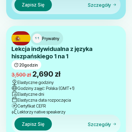
Zapisz Się
Szczegóły
Prywatny
Lekcja indywidualna z języka
hiszpańskiego 1 na 1
20
godzin
Pierwotna
Aktualna
2,690
zł
3,500
zł
cena
cena
Elastyczne godziny
Godziny zajęć: Polska (GMT+1)
wynosiła:
wynosi:
Elastyczne dni
3,500 zł.
2,690 zł.
Elastyczna data rozpoczęcia
Certyfikat CEFR
Lektorzy native speakerzy
Zapisz Się
Szczegóły