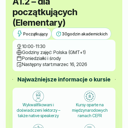
A1.2 – dla
początkujących
(Elementary)
Początkujący
30
godzin akademickich
10:00
-
11:30
Godziny zajęć: Polska (GMT+1)
Poniedziałki i środy
Następny start:
marzec 16, 2026
Najważniejsze informacje o kursie
Wykwalifikowani i
Kursy oparte na
doświadczeni lektorzy –
międzynarodowych
także native speakerzy
ramach CEFR